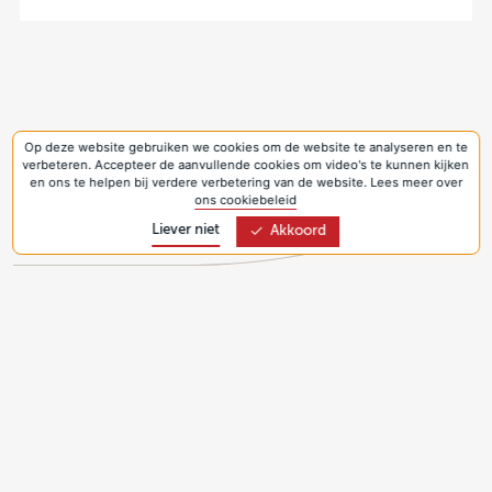
Op deze website gebruiken we cookies om de website te analyseren en te
verbeteren. Accepteer de aanvullende cookies om video's te kunnen kijken
en ons te helpen bij verdere verbetering van de website. Lees meer over
ons cookiebeleid
Liever niet
Akkoord
Bezoekadres:
Joseph Haydnlaan 2a
3533 AE Utrecht
Privacyverklaring & Cookies
Volg Kerk in Actie