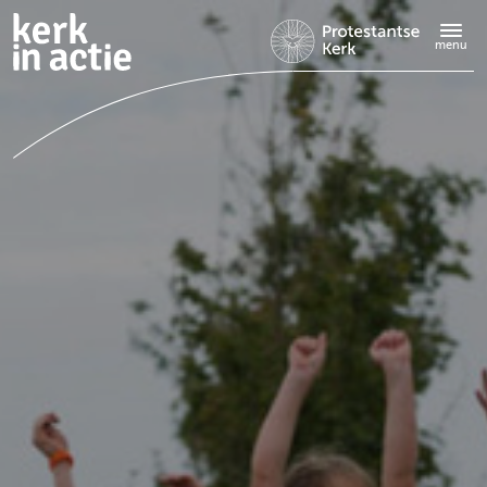
Doorgaan
naar
menu
hoofdinhoud