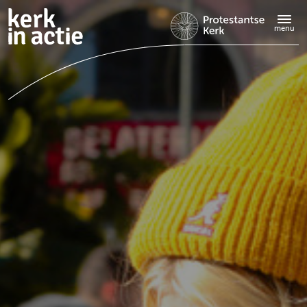
Doorgaan
naar
menu
hoofdinhoud