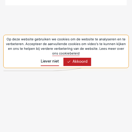
Op deze website gebruiken we cookies om de website te analyseren en te
verbeteren. Accepteer de aanvullende cookies om video's te kunnen kijken
en ons te helpen bij verdere verbetering van de website. Lees meer over
ons cookiebeleid
Liever niet
Akkoord
Bezoekadres:
Joseph Haydnlaan 2a
3533 AE Utrecht
Privacyverklaring & Cookies
Volg Kerk in Actie