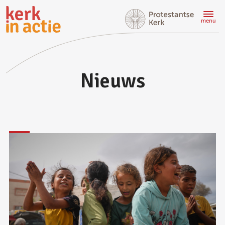
Doorgaan
naar
menu
hoofdinhoud
Nieuws