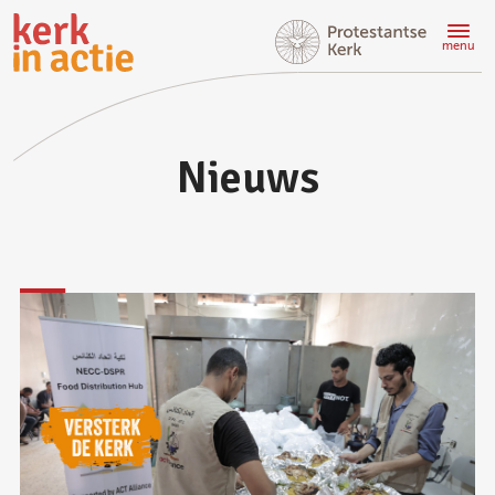
Doorgaan
naar
menu
hoofdinhoud
Nieuws