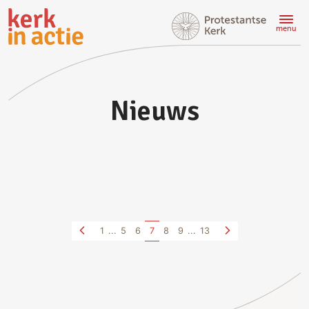
Doorgaan
naar
menu
hoofdinhoud
Nieuws
1
...
5
6
7
8
9
...
13