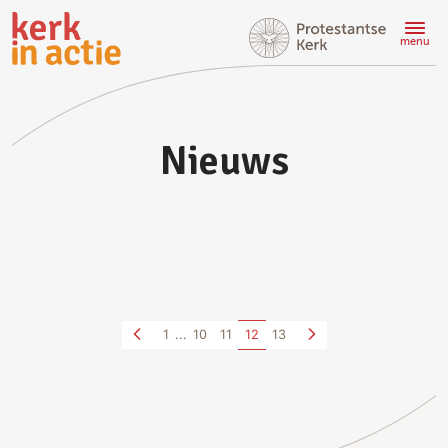
Doorgaan
naar
menu
hoofdinhoud
Nieuws
1
...
10
11
12
13