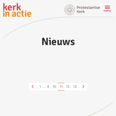
Doorgaan
naar
menu
hoofdinhoud
Nieuws
1
...
9
10
11
12
13