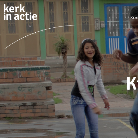
Doorgaan
naar
hoofdinhoud
Kom
K