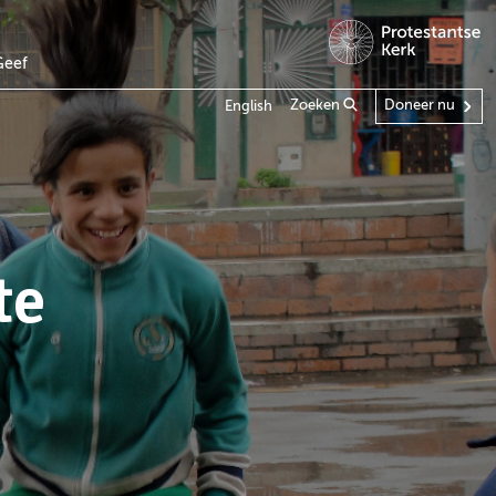
Geef
Zoeken
Doneer nu
English
te