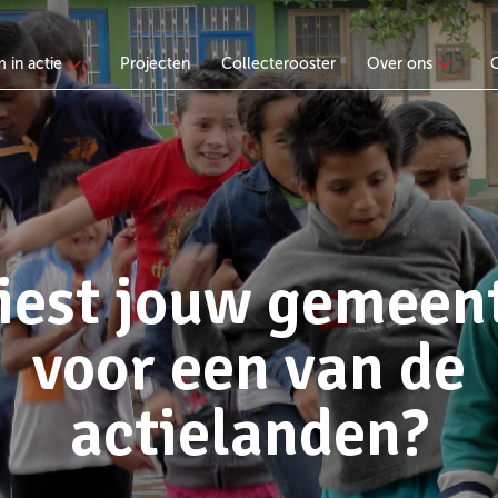
 in actie
Projecten
Collecterooster
Over ons
iest jouw gemeen
voor een van de
actielanden?