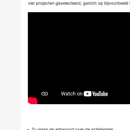
vier projecten geselecteerd, gericht op bijvoorbeel
7x vraag en antwoord over de actielanden