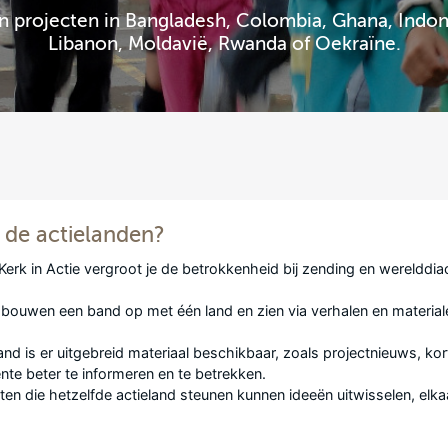
n projecten in Bangladesh, Colombia, Ghana, Indon
Libanon, Moldavië, Rwanda of Oekraïne.
 de actielanden?
Kerk in Actie
vergroot je de betrokkenheid bij zending en werelddiaco
bouwen een band op met één land en zien via verhalen en material
land is er uitgebreid materiaal beschikbaar, zoals projectnieuws, ko
te beter te informeren en te betrekken.
en die hetzelfde actieland steunen kunnen ideeën uitwisselen, elkaa