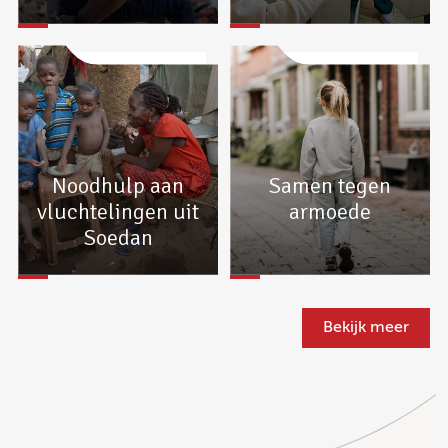
Noodhulp aan
Samen tegen
vluchtelingen uit
armoede
Soedan
Bekijk meer