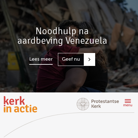
Noodhulp na
aardbeving Venezuela
Lees meer
Geef nu
Doorgaan
naar
menu
hoofdinhoud