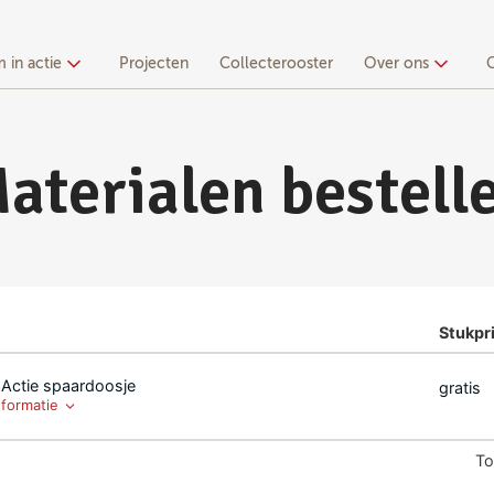
 in actie
Projecten
Collecterooster
Over ons
aterialen bestell
Stukpri
n Actie spaardoosje
gratis
nformatie
To