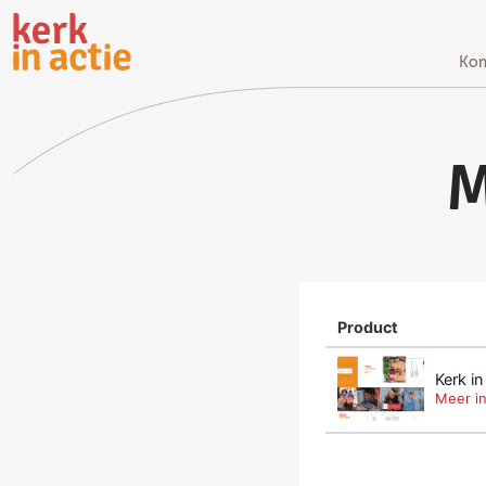
Doorgaan
naar
hoofdinhoud
Kom
M
Product
Kerk i
Meer i