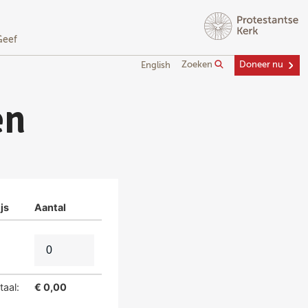
Geef
Zoeken
Doneer nu
English
en
js
Aantal
taal:
€ 0,00