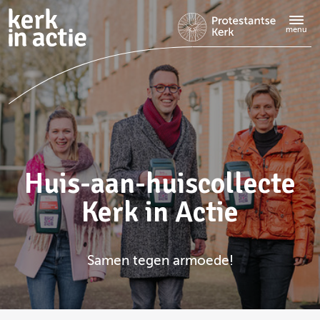
Doorgaan
naar
menu
hoofdinhoud
Huis-aan-huiscollecte
Kerk in Actie
Samen tegen armoede!