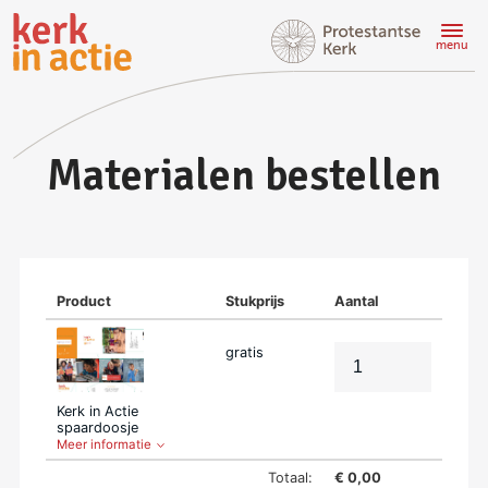
Doorgaan
naar
menu
hoofdinhoud
Materialen bestellen
Product
Stukprijs
Aantal
gratis
Kerk in Actie
spaardoosje
Meer informatie
Totaal:
€ 0,00