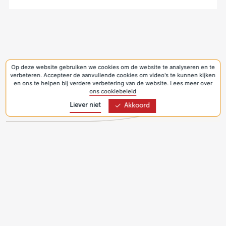
Op deze website gebruiken we cookies om de website te analyseren en te
verbeteren. Accepteer de aanvullende cookies om video's te kunnen kijken
en ons te helpen bij verdere verbetering van de website. Lees meer over
ons cookiebeleid
Liever niet
Akkoord
Bezoekadres:
Joseph Haydnlaan 2a
3533 AE Utrecht
Privacyverklaring & Cookies
Volg Kerk in Actie