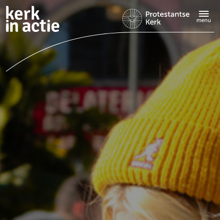
Doorgaan
naar
menu
hoofdinhoud