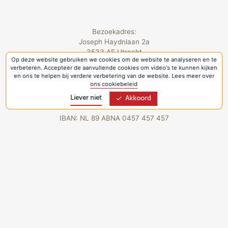
Bezoekadres:
Joseph Haydnlaan 2a
3533 AE Utrecht
Op deze website gebruiken we cookies om de website te analyseren en te
Privacyverklaring & Cookies
verbeteren. Accepteer de aanvullende cookies om video's te kunnen kijken
en ons te helpen bij verdere verbetering van de website. Lees meer over
Volg Kerk in Actie
ons cookiebeleid
Liever niet
Akkoord
IBAN: NL 89 ABNA 0457 457 457
Meer van de Protestantse Kerk
Kerk in Actie is onderdeel van
Kerk in Actie is gecertificeerd