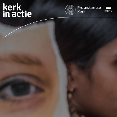
Doorgaan
naar
menu
hoofdinhoud