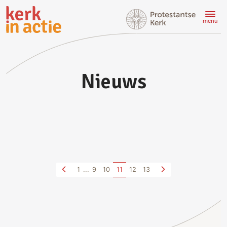
Doorgaan
naar
menu
hoofdinhoud
Nieuws
1
...
9
10
11
12
13