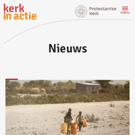
Doorgaan
naar
menu
hoofdinhoud
Nieuws