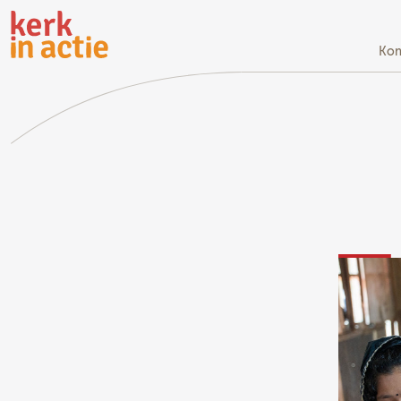
Doorgaan
naar
hoofdinhoud
Kom