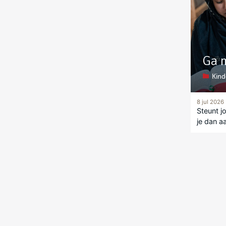
Ga 
Kind
8 jul 2026
Steunt j
je dan a