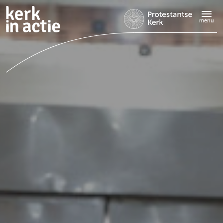
Doorgaan
naar
menu
hoofdinhoud