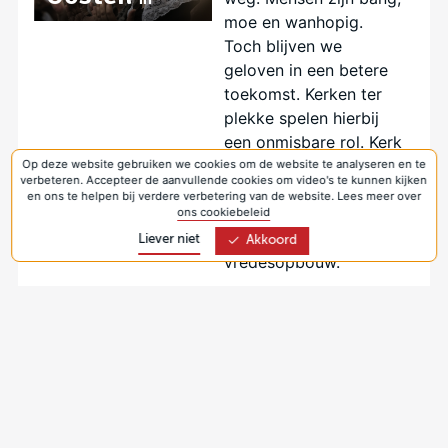
moe en wanhopig.
Toch blijven we
geloven in een betere
toekomst. Kerken ter
plekke spelen hierbij
een onmisbare rol. Kerk
in Actie steunt hen bij
Op deze website gebruiken we cookies om de website te analyseren en te
verbeteren. Accepteer de aanvullende cookies om video's te kunnen kijken
noodhulp, het bieden
en ons te helpen bij verdere verbetering van de website. Lees meer over
van bestaanszekerheid
ons cookiebeleid
en werken aan
Liever niet
Akkoord
vredesopbouw.
Christenen in de
minderheid
Lees verder
Was deze informatie zinvol?