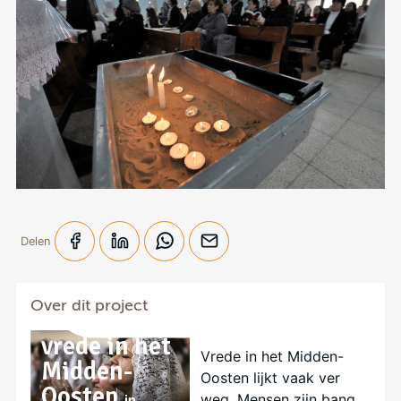
Delen
Versterk de
kerk -
Over dit project
Bouwen aan
vrede in het
Vrede in het Midden-
Midden-
Oosten lijkt vaak ver
Oosten
weg. Mensen zijn bang,
in