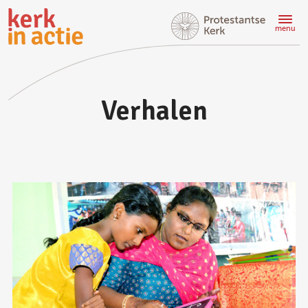
Doorgaan
naar
menu
hoofdinhoud
Verhalen