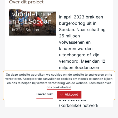
Over dit project
aan
vluchtelinge
In april 2023 brak een
n uit Soedan
burgeroorlog uit in
Soedan. Naar schatting
in Zuid-Soedan
25 miljoen
volwassenen en
kinderen worden
uitgehongerd of zijn
vermoord. Meer dan 12
miljoen Soedanezen
zijn op de vlucht in
Op deze website gebruiken we cookies om de website te analyseren en te
verbeteren. Accepteer de aanvullende cookies om video's te kunnen kijken
eigen land en 2 miljoen
en ons te helpen bij verdere verbetering van de website. Lees meer over
zijn naar het buitenland
ons cookiebeleid
gevlucht. Via haar
Liever niet
Akkoord
internationale
(kerkelijke) netwerk
biedt Kerk in Actie hulp
aan vluchtelingen in