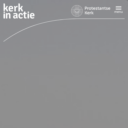
Doorgaan
naar
menu
hoofdinhoud