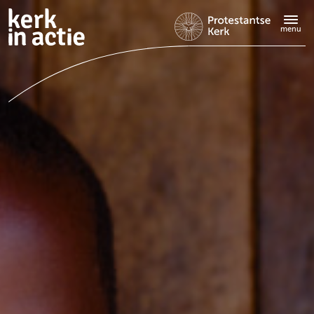
Doorgaan
naar
menu
hoofdinhoud