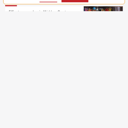
Effect van oorlog in Midden-Oosten voor
Bangladesh
Beter bestand tegen
klimaatverandering
Pakistanen lijden onder oorlog in
Midden-Oosten
Samen bouwen aan een
gemeenschappelijke toekomst
Bekijk meer