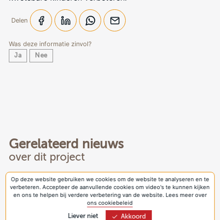
Delen
Was deze informatie zinvol?
Ja
Nee
Gerelateerd nieuws
over dit project
Op deze website gebruiken we cookies om de website te analyseren en te
verbeteren. Accepteer de aanvullende cookies om video's te kunnen kijken
Oorlog in Mozambique om grondstoffen
en ons te helpen bij verdere verbetering van de website. Lees meer over
voor wereldmarkt
ons cookiebeleid
Liever niet
Akkoord