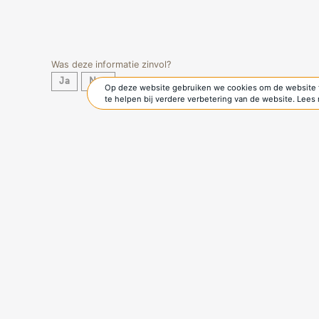
Was deze informatie zinvol?
Ja
Nee
Op deze website gebruiken we cookies om de website t
te helpen bij verdere verbetering van de website. Lee
Gerelateerd nieuws
over dit project