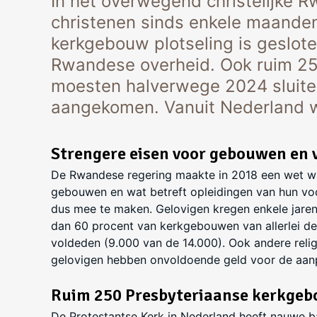
In het overwegend christelijke 
christenen sinds enkele maanden
kerkgebouw plotseling is geslot
Rwandese overheid. Ook ruim 2
moesten halverwege 2024 sluiten.
aangekomen. Vanuit Nederland w
Strengere eisen voor gebouwen en
De Rwandese regering maakte in 2018 een wet waa
gebouwen en wat betreft opleidingen van hun voo
dus mee te maken. Gelovigen kregen enkele jaren
dan 60 procent van kerkgebouwen van allerlei den
voldeden (9.000 van de 14.000). Ook andere relig
gelovigen hebben onvoldoende geld voor de aan
Ruim 250 Presbyteriaanse kerkgeb
De Protestantse Kerk in Nederland heeft nauwe 