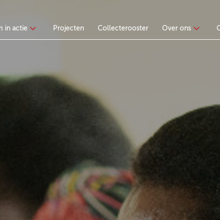
 in actie
Projecten
Collecterooster
Over ons