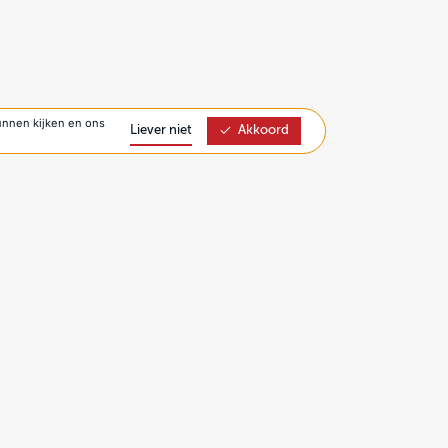
unnen kijken en ons
Liever niet
Akkoord
Bekijk meer