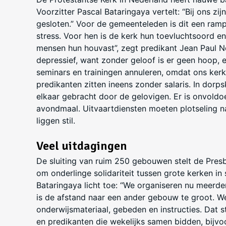
Voorzitter
Pascal Bataringaya vertelt: “Bij ons z
gesloten.” Voor de gemeenteleden is dit een ram
stress. Voor hen is de kerk hun toevluchtsoord e
mensen hun houvast”, zegt predikant Jean Paul N
depressief, want zonder geloof is er geen hoop,
seminars en trainingen annuleren, omdat ons ker
predikanten zitten ineens zonder salaris. In dorp
elkaar gebracht door de gelovigen. Er is onvold
avondmaal. Uitvaartdiensten moeten plotseling naa
liggen stil.
Veel uitdagingen
De sluiting van ruim 250 gebouwen stelt de Presb
om onderlinge solidariteit tussen grote kerken i
Bataringaya licht toe: “
We organiseren nu meerder
is de afstand naar een ander gebouw te groot. We
onderwijsmateriaal, gebeden en instructies. Dat
en predikanten die wekelijks samen bidden, bijvo