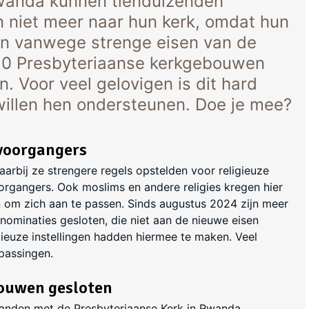
Rwanda kunnen tienduizenden
 niet meer naar hun kerk, omdat hun
en vanwege strenge eisen van de
50 Presbyteriaanse kerkgebouwen
 Voor veel gelovigen is dit hard
illen hen ondersteunen. Doe je mee?
 voorgangers
rbij ze strengere regels opstelden voor religieuze
rgangers. Ook moslims en andere religies kregen hier
 om zich aan te passen. Sinds augustus 2024 zijn meer
ominaties gesloten, die niet aan de nieuwe eisen
ieuze instellingen hadden hiermee te maken. Veel
passingen.
ouwen gesloten
banden met de Presbyteriaanse Kerk in Rwanda.