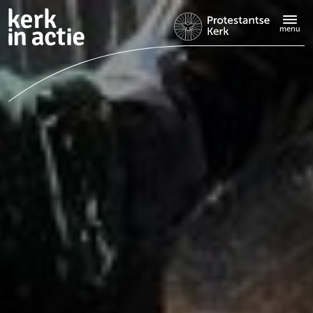
Doorgaan
naar
menu
hoofdinhoud