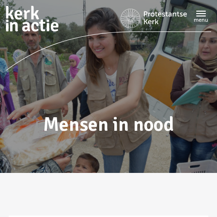
Doorgaan
naar
menu
hoofdinhoud
Mensen in nood