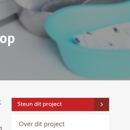
oop
k
Steun dit project
Over dit project
g