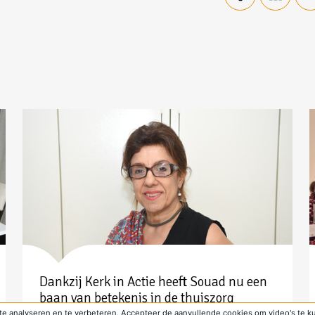
Dankzij Kerk in Actie heeft Souad nu een
baan van betekenis in de thuiszorg
e analyseren en te verbeteren. Accepteer de aanvullende cookies om video's te k