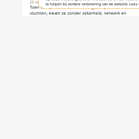
25 nov 2025
te helpen bij verdere verbetering van de website. Lee
Toen Areej Oufan door de oorlog uit Syrië moest
vluchten, kwam ze zonder zekerheid, netwerk en
diploma in Libanon terecht. Met steun van Kerk in
Actie kon ze meedoen aan een thuiszorgtraining,
waardoor ze een nieuwe start kan maken en haar
toekomst meer perspectief krijgt.
Training in thuiszorg biedt werk en hoop