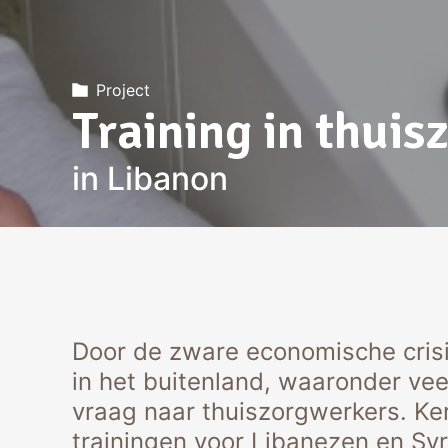
Project
Training in thuis
in Libanon
Door de zware economische crisi
in het buitenland, waaronder vee
vraag naar thuiszorgwerkers. Ke
trainingen voor Libanezen en Syr