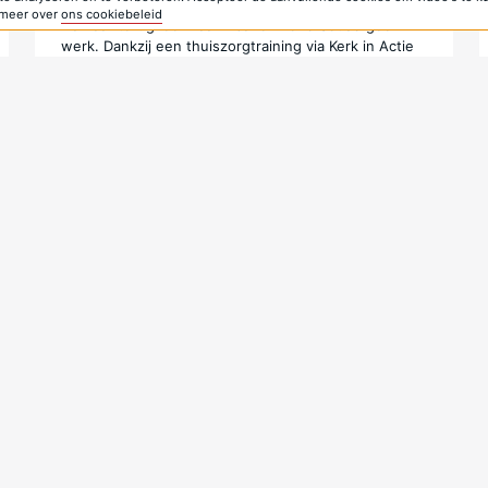
1 jun 2025
s meer over
ons cookiebeleid
Na haar terugkeer naar Libanon vond Souad geen
werk. Dankzij een thuiszorgtraining via Kerk in Actie
heeft ze nu een betekenisvolle baan, én biedt ze
hoop aan ouderen die er vaak alleen voor staan.
Training in thuiszorg biedt werk en hoop