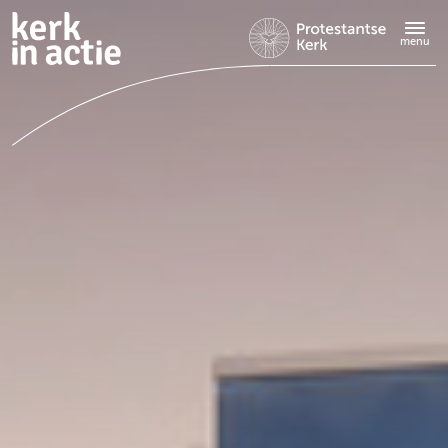
Doorgaan
naar
menu
hoofdinhoud