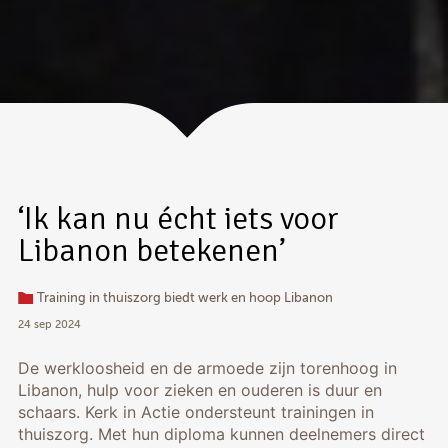
‘Ik kan nu écht iets voor
Libanon betekenen’
Training in thuiszorg biedt werk en hoop Libanon
24 sep 2024
De werkloosheid en de armoede zijn torenhoog in
Libanon, hulp voor zieken en ouderen is duur en
schaars. Kerk in Actie ondersteunt trainingen in
thuiszorg. Met hun diploma kunnen deelnemers direct