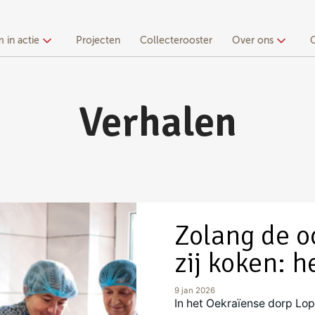
 in actie
Projecten
Collecterooster
Over ons
Verhalen
Zolang de oo
zij koken: 
9 jan 2026
In het Oekraïense dorp Lo