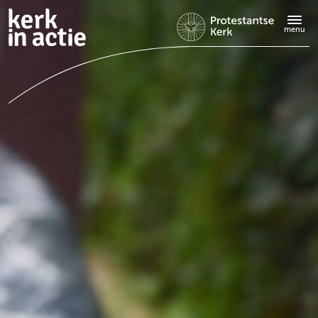
Doorgaan
naar
menu
hoofdinhoud