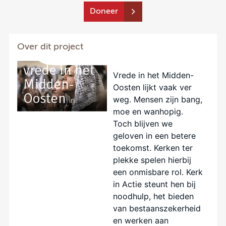
Doneer
Versterk de
kerk -
Over dit project
Bouwen aan
vrede in het
Vrede in het Midden-
Midden-
Oosten lijkt vaak ver
Oosten
weg. Mensen zijn bang,
in
moe en wanhopig.
Toch blijven we
geloven in een betere
toekomst. Kerken ter
plekke spelen hierbij
een onmisbare rol. Kerk
in Actie steunt hen bij
noodhulp, het bieden
van bestaanszekerheid
en werken aan