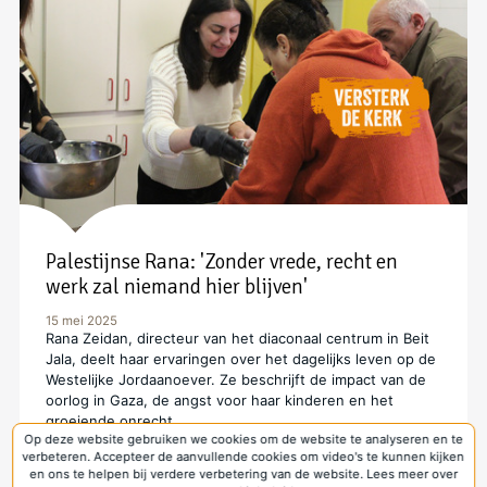
Palestijnse Rana: 'Zonder vrede, recht en
werk zal niemand hier blijven'
15 mei 2025
Rana Zeidan, directeur van het diaconaal centrum in Beit
Jala, deelt haar ervaringen over het dagelijks leven op de
Westelijke Jordaanoever. Ze beschrijft de impact van de
oorlog in Gaza, de angst voor haar kinderen en het
groeiende onrecht.
Op deze website gebruiken we cookies om de website te analyseren en te
verbeteren. Accepteer de aanvullende cookies om video's te kunnen kijken
Versterk de kerk - Bouwen aan vrede in het Midden-
en ons te helpen bij verdere verbetering van de website. Lees meer over
Oosten