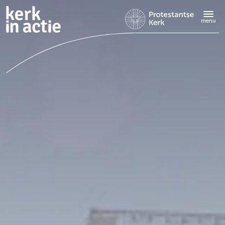
Doorgaan
naar
menu
hoofdinhoud