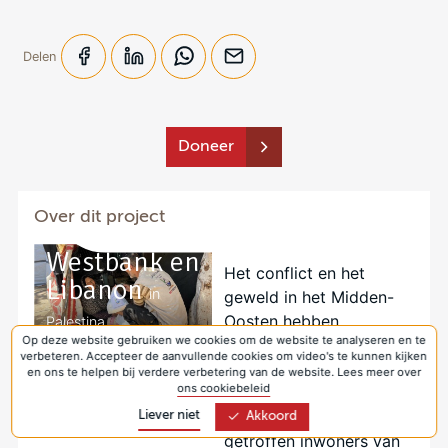
Delen
Doneer
Noodhulp
Over dit project
Israël, Gaza,
Westbank en
Het conflict en het
Libanon
in
geweld in het Midden-
Oosten hebben
Palestina
Op deze website gebruiken we cookies om de website te analyseren en te
dramatische gevolgen
verbeteren. Accepteer de aanvullende cookies om video's te kunnen kijken
voor de inwoners van
en ons te helpen bij verdere verbetering van de website. Lees meer over
ons cookiebeleid
de regio. Kerk in Actie
biedt noodhulp aan
Liever niet
Akkoord
getroffen inwoners van