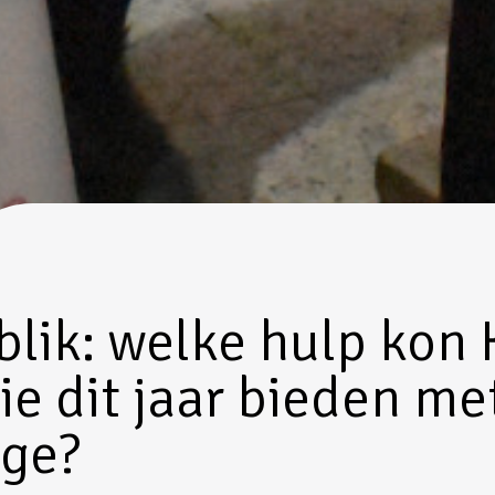
blik: welke hulp kon 
tie dit jaar bieden me
age?