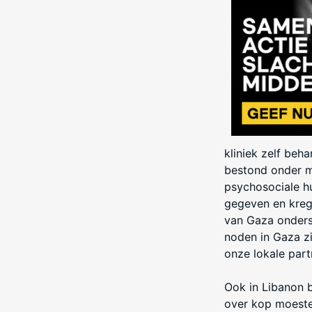
kliniek zelf beh
bestond onder m
psychosociale h
gegeven en kreg
van Gaza onders
noden in Gaza z
onze lokale par
Ook in Libanon b
over kop moeste