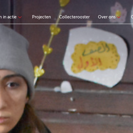
 in actie
Projecten
Collecterooster
Over ons