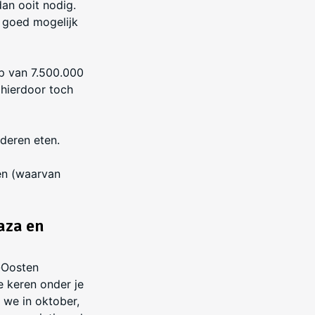
dan ooit nodig.
o goed mogelijk
op van 7.500.000
 hierdoor toch
deren eten.
en (waarvan
aza en
-Oosten
e keren onder je
we in oktober,