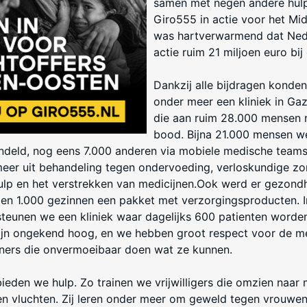
samen met negen andere hulpo
Giro555 in actie voor het Mi
was hartverwarmend dat Ned
actie ruim 21 miljoen euro bij
Dankzij alle bijdragen konden
onder meer een kliniek in Ga
die aan ruim 28.000 mensen
bood. Bijna 21.000 mensen w
andeld, nog eens 7.000 anderen via mobiele medische team
eer uit behandeling tegen ondervoeding, verloskundige zo
ulp en het verstrekken van medicijnen.Ook werd er gezondh
en 1.000 gezinnen een pakket met verzorgingsproducten. I
teunen we een kliniek waar dagelijks 600 patienten worde
ijn ongekend hoog, en we hebben groot respect voor de 
tners die onvermoeibaar doen wat ze kunnen.
ieden we hulp. Zo trainen we vrijwilligers die omzien naar
n vluchten. Zij leren onder meer om geweld tegen vrouwen 