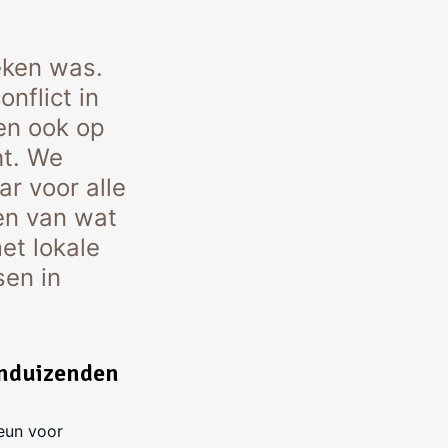
eken was.
onflict in
en ook op
ht. We
r voor alle
en van wat
et lokale
sen in
enduizenden
teun voor