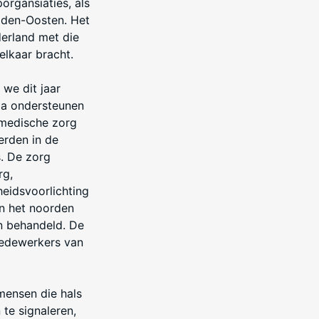
rgansiaties, als
dden-Oosten. Het
erland met die
 elkaar bracht.
 we dit jaar
za ondersteunen
 medische zorg
erden in de
s. De zorg
rg,
eidsvoorlichting
n het noorden
n behandeld. De
medewerkers van
 mensen die hals
te signaleren,