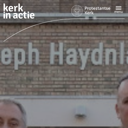
Doorgaan
naar
menu
hoofdinhoud