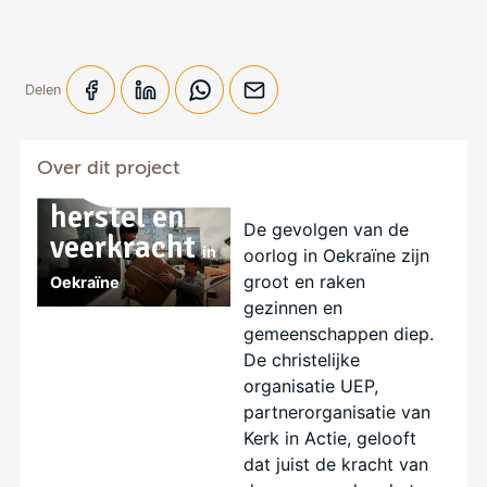
Delen
Samen
Over dit project
bouwen aan
herstel en
De gevolgen van de
veerkracht
in
oorlog in Oekraïne zijn
groot en raken
Oekraïne
gezinnen en
gemeenschappen diep.
De christelijke
organisatie UEP,
partnerorganisatie van
Kerk in Actie, gelooft
dat juist de kracht van