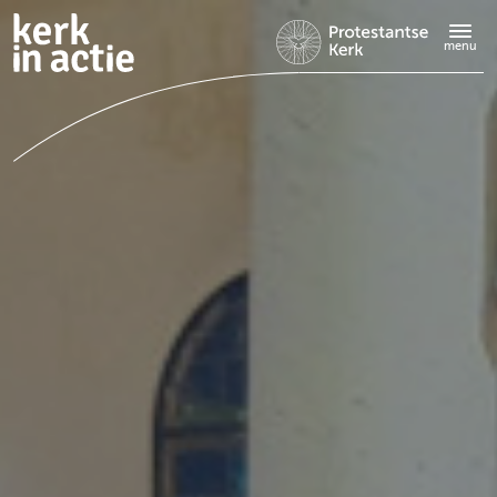
Doorgaan
naar
menu
hoofdinhoud