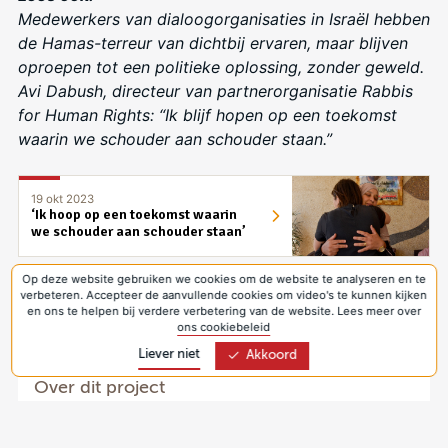
Medewerkers van dialoogorganisaties in Israël hebben
de Hamas-terreur van dichtbij ervaren, maar blijven
oproepen tot een politieke oplossing, zonder geweld.
Avi Dabush, directeur van partnerorganisatie Rabbis
for Human Rights: “Ik blijf hopen op een toekomst
waarin we schouder aan schouder staan.”
19 okt 2023
‘Ik hoop op een toekomst waarin
we schouder aan schouder staan’
Op deze website gebruiken we cookies om de website te analyseren en te
verbeteren. Accepteer de aanvullende cookies om video's te kunnen kijken
en ons te helpen bij verdere verbetering van de website. Lees meer over
Delen
ons cookiebeleid
Noodhulp
Liever niet
Akkoord
Israël,
Over dit project
Gaza,
Westbank
Het conflict en het