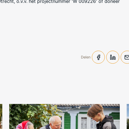
Utrecht, o.v.v. het projectnummer 'W 009226' of doneer
Delen