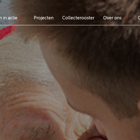
 in actie
Projecten
Collecterooster
Over ons