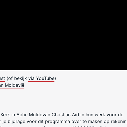
nst
(of bekijk
via YouTube
)
an Moldavië
erk in Actie Moldovan Christian Aid in hun werk voor de
or je bijdrage voor dit programma over te maken op rekeni