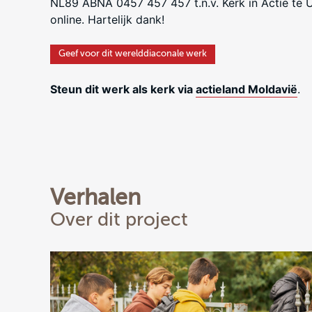
NL89 ABNA 0457 457 457 t.n.v. Kerk in Actie te 
online. Hartelijk dank!
Geef voor dit werelddiaconale werk
Steun dit werk als kerk via
actieland Moldavië
.
Verhalen
Over dit project