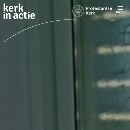
Doorgaan
naar
menu
hoofdinhoud