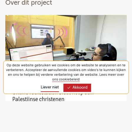
Over dit project
Op deze website gebruiken we cookies om de website te analyseren en te
verbeteren. Accepteer de aanvullende cookies om video's te kunnen kijken
en ons te helpen bij verdere verbetering van de website. Lees meer over
ons cookiebeleid
Liever niet
Akkoord
Online radiostation biedt hoop aan
Palestijnse christenen
4 dec 2023
Het online radiostation van zijn kerk trekt iedere week
duizenden luisteraars. Priester Bashar Fawadleh van de
Christ Redeemer Church op de Westelijke Jordaanoever
is trots: “We maken programma’s die hoop bieden, vanuit