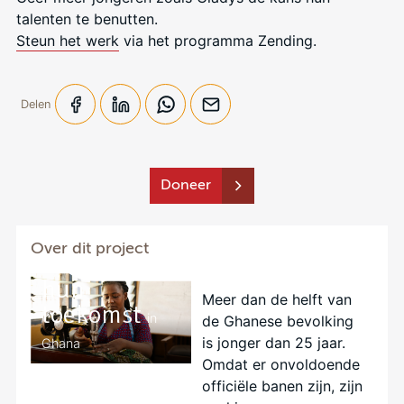
talenten te benutten.
Steun het werk
via het programma Zending.
Delen
Doneer
Jongeren
Over dit project
werken aan
hun
Meer dan de helft van
toekomst
in
de Ghanese bevolking
is jonger dan 25 jaar.
Ghana
Omdat er onvoldoende
officiële banen zijn, zijn