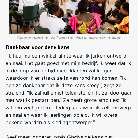
Gladys geeft nu zelf een training in sieraden maken
Dankbaar voor deze kans
“Ik huur nu een winkelruimte waar ik jurken ontwerp
en naai. Het gaat goed met mijn bedrijf. Ik weet dat ik
in de loop van de tijd meer klanten zal krijgen,
waardoor ik er straks zelfs van rond kan komen. “Ik
ben zo dankbaar dat ik deze kans kreeg”, zegt ze
stralend. “Ik zal jullie niet teleurstellen. Ik zal doorgaan
met wat ik gestart ben.” Ze heeft grote ambities: “Ik
wil een veel grotere kledingzaak waar ik zelf ontwerp
en naai en waar ik leerlingen opleid. Ik wil overal
bekend worden als kledingontwerper.”
Geef meer jongeren zoals Gladys de kans hun