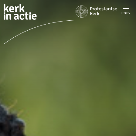
Doorgaan
naar
menu
hoofdinhoud