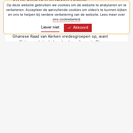
Op deze website gebruiken we cookies om de website te analyseren en te
21 mei 2026
verbeteren. Accepteer de aanvullende cookies om video's te kunnen kijken
In Noord-Ghana wonen veel moslims en zijn christenen in
en ons te helpen bij verdere verbetering van de website. Lees meer over
de minderheid. Het is een arme regio waar de
ons cookiebeleid
gemoederen regelmatig hoog kunnen oplopen, vooral
Liever niet
Akkoord
onder jongeren. Emmanuel Sumani zet daar namens de
Ghanese Raad van Kerken vredesgroepen op, want
conflicten zoals in de buurlanden wil men in Ghana
voorkomen.
Jongeren werken aan hun toekomst