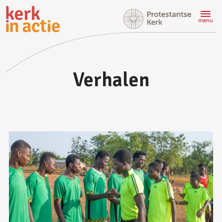
Doorgaan
naar
menu
hoofdinhoud
Verhalen