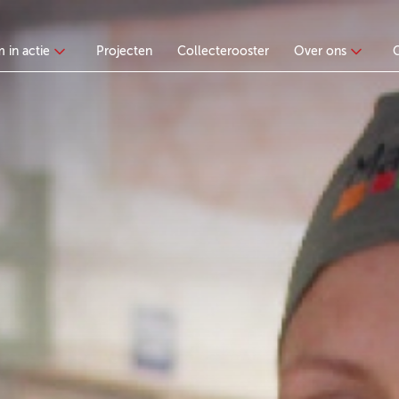
 in actie
Projecten
Collecterooster
Over ons