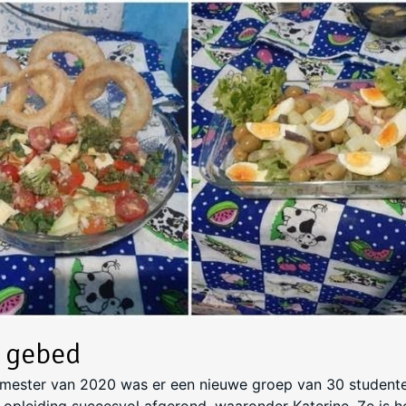
 gebed
emester van 2020 was er een nieuwe groep van 30 studente