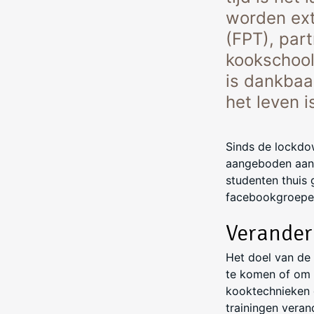
worden ext
(FPT), part
kookschool
is dankbaar
het leven i
Sinds de lockdow
aangeboden aan 
studenten thuis 
facebookgroepen
Verander
Het doel van de
te komen of om i
kooktechnieken g
trainingen veran