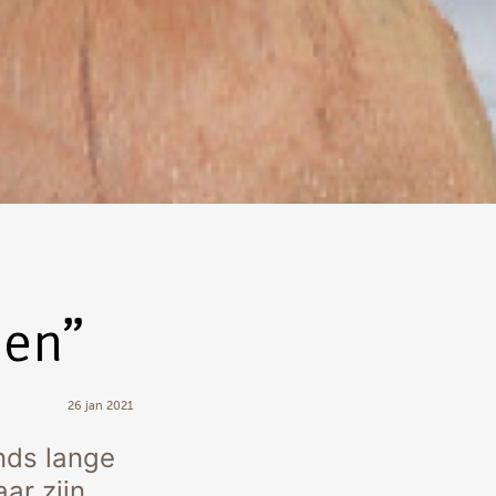
den”
26 jan 2021
inds lange
ar zijn