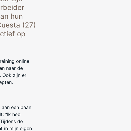
Arbeider
van hun
Cuesta (27)
ctief op
aining online
en naar de
 Ook zijn er
cepten.
m aan een baan
t: “Ik heb
 Tijdens de
t in mijn eigen