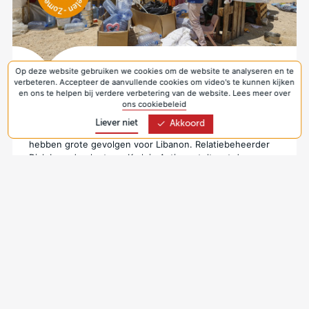
Op deze website gebruiken we cookies om de website te analyseren en te
Libanon: leven tussen crisis en dreiging van
verbeteren. Accepteer de aanvullende cookies om video's te kunnen kijken
en ons te helpen bij verdere verbetering van de website. Lees meer over
nieuw conflict
ons cookiebeleid
10 jul 2026
Liever niet
Akkoord
De geopolitieke spanningen in het Midden-Oosten
hebben grote gevolgen voor Libanon. Relatiebeheerder
Dick Loendersloot van Kerk in Actie vertelt wat de
gevolgen zijn voor de inwoners en hoe de
partnerorganisaties zich, ondanks de moeilijke
omstandigheden, blijven inzetten voor mensen in nood.
Meebouwen aan een stabiele samenleving