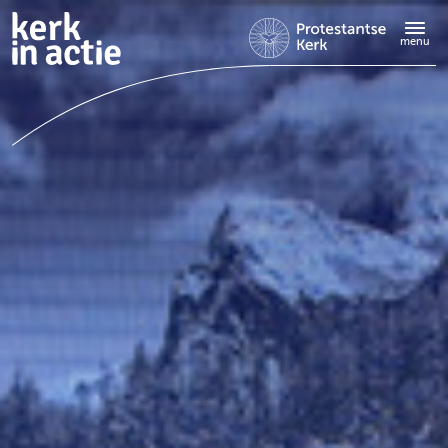
Doorgaan
naar
menu
hoofdinhoud