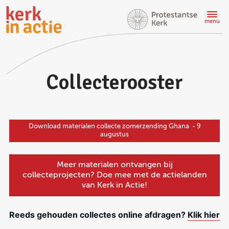
Doorgaan
naar
menu
hoofdinhoud
Collecterooster
Download materialen collecte zomerzending Ghana - 9
augustus
Meer materialen ontvangen bij
collecteprojecten? Doe mee met de actielanden
van Kerk in Actie!
Reeds gehouden collectes online afdragen?
Klik hier