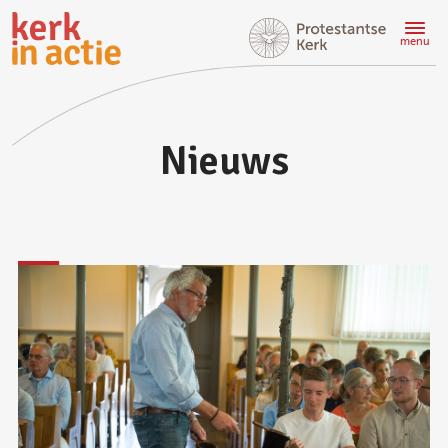
Doorgaan
naar
menu
hoofdinhoud
Nieuws