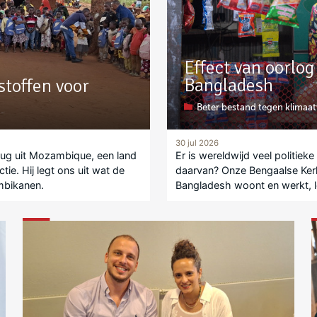
Effect van oorlo
Bangladesh
toffen voor
Beter bestand tegen klimaa
30 jul 2026
rug uit Mozambique, een land
Er is wereldwijd veel politie
ie. Hij legt ons uit wat de
daarvan? Onze Bengaalse Kerk 
ambikanen.
Bangladesh woont en werkt, l