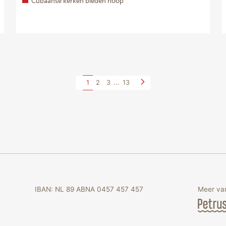
Cubaanse kerken bieden hoop
1
2
3
...
13
IBAN: NL 89 ABNA 0457 457 457
Meer van