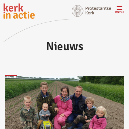
Doorgaan
naar
menu
hoofdinhoud
Nieuws