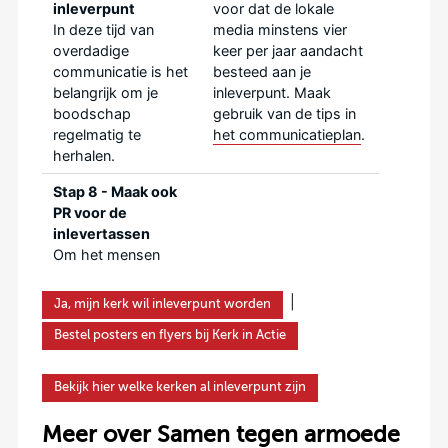
inleverpunt
voor dat de lokale
In deze tijd van
media minstens vier
overdadige
keer per jaar aandacht
communicatie is het
besteed aan je
belangrijk om je
inleverpunt. Maak
boodschap
gebruik van de tips in
regelmatig te
het communicatieplan
.
herhalen.
Stap 8 - Maak ook
PR voor de
inlevertassen
Om het mensen
makkelijk te maken
producten in te
|
Ja, mijn kerk wil inleverpunt worden
leveren, heeft Kerk
Zie ook de PR-
Bestel posters en flyers bij Kerk in Actie
in Actie hippe
suggesties bij stap 7.
tassen beschikbaar
die mensen gratis
Bekijk hier welke kerken al inleverpunt zijn
kunnen bestellen. Ze
kunnen dit doen via
Meer over Samen tegen armoede
de flyer die je hebt