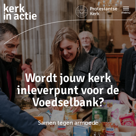
Doorgaan
naar
menu
hoofdinhoud
Wordt jouw kerk
inleverpunt voor de
Voedselbank?
Samen tegen armoede