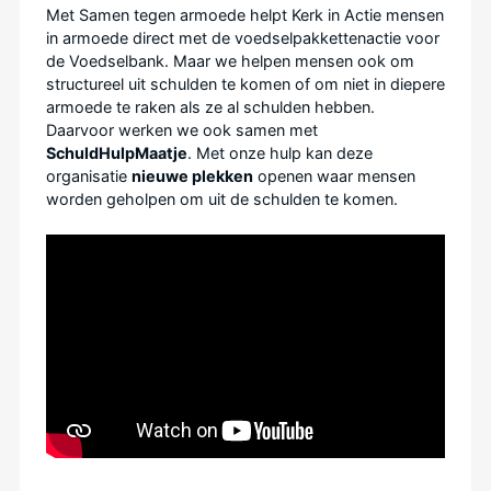
Met Samen tegen armoede helpt Kerk in Actie mensen
uitgedeeld (zie stap
in armoede direct met de voedselpakkettenactie voor
3).
de Voedselbank. Maar we helpen mensen ook om
Stap 9 - Kijk terug
structureel uit schulden te komen of om niet in diepere
en vooruit
Stem zo
nu en dan met
armoede te raken als ze al schulden hebben.
Ongetwijfeld leveren
elkaar af hoe het
Daarvoor werken we ook samen met
de eerste
loopt. Zo houd je
SchuldHulpMaatje
. Met onze hulp kan deze
actiemomenten
elkaar betrokken en
organisatie
nieuwe plekken
openen waar mensen
nieuwe ideeën en
enthousiast.
worden geholpen om uit de schulden te komen.
verbeterpunten op.