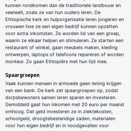
kunnen
rondkomen dan
de
traditionele
landbouw en
veeteelt, zoals
ze van
hun ouders
ler
en
.
De
Ethiopische kerk en hulporganisatie leren
jongeren en
vrouwen
hoe
ze
een
eigen
bedrijf
kunnen
opzet
ten
voor extra inkomsten. Ze worden lid van een groep,
waarin ze elkaar helpen en stimuleren. Ze
starten
een
restaurant of winkel, gaan meubels maken, kleding
ontwerpen, laptops of telefoons repareren of worden
monteur.
Zo gaan Ethiopiërs met hun tijd mee.
Spaargroepen
Vaak kunnen mensen in armoede geen lening krijgen
van een bank. De kerk zet spaargroepen op, zodat
dorpsbewoners samen
leren
sparen en investeren.
Gemiddeld gaat hun inkomen met 20 euro per maand
omhoog. Dat geld investeren ze in ziektekosten,
schoolgeld, droogtebestendige zaden, materialen
voor
hu
n eigen bedrijf en in noodgevallen voor