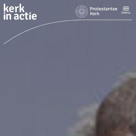
Doorgaan
naar
menu
hoofdinhoud