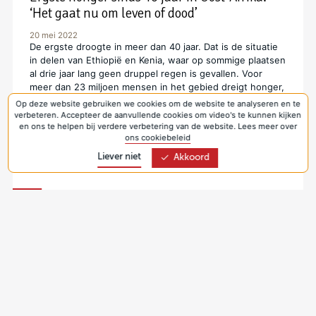
‘Het gaat nu om leven of dood’
20 mei 2022
De ergste droogte in meer dan 40 jaar. Dat is de situatie
in delen van Ethiopië en Kenia, waar op sommige plaatsen
al drie jaar lang geen druppel regen is gevallen. Voor
meer dan 23 miljoen mensen in het gebied dreigt honger,
elke 48 seconden sterft iemand aan de gevolgen van
Op deze website gebruiken we cookies om de website te analyseren en te
voedselgebrek. Via het internationale kerkelijk netwerk
verbeteren. Accepteer de aanvullende cookies om video's te kunnen kijken
biedt Kerk in Actie noodhulp.
en ons te helpen bij verdere verbetering van de website. Lees meer over
ons cookiebeleid
Jongeren weerbaar tegen klimaatverandering
Liever niet
Akkoord