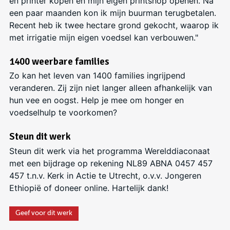
en printer kopen en mijn eigen printshop openen. Na
een paar maanden kon ik mijn buurman terugbetalen.
Recent heb ik twee hectare grond gekocht, waarop ik
met irrigatie mijn eigen voedsel kan verbouwen."
1400 weerbare families
Zo kan h
et leven van 1400 families ingrijpend
veranderen. Zij
zijn niet langer alleen afhankelijk van
hun vee en oogst
. Help
je
mee om
honger en
voedsel
hulp te voorkomen?
Steun dit werk
Steun dit werk via het programma Werelddiaconaat
met een bijdrage op rekening NL89 ABNA 0457 457
457 t.n.v. Kerk in Actie te Utrecht, o.v.v. Jongeren
Ethiopië of doneer online. Hartelijk dank!
Geef voor dit werk