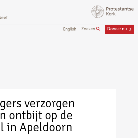
Geef
Zoeken
Doneer nu
English
igers verzorgen
n ontbijt op de
 in Apeldoorn