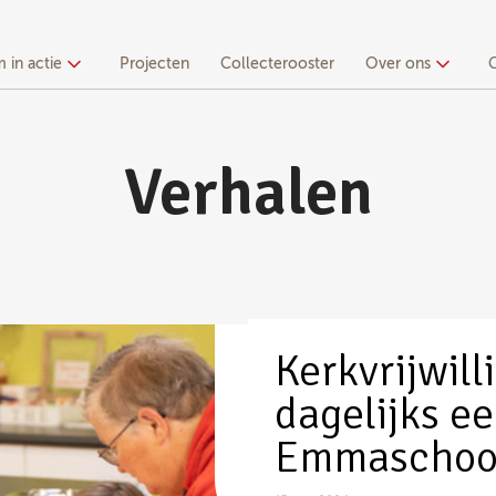
 in actie
Projecten
Collecterooster
Over ons
Verhalen
Kerkvrijwill
dagelijks ee
Emmaschool