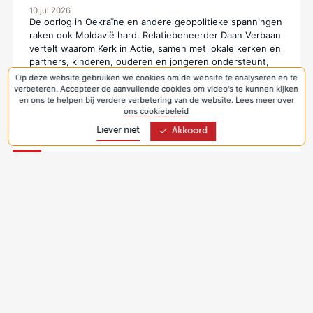
10 jul 2026
De oorlog in Oekraïne en andere geopolitieke spanningen
raken ook Moldavië hard. Relatiebeheerder Daan Verbaan
vertelt waarom Kerk in Actie, samen met lokale kerken en
partners, kinderen, ouderen en jongeren ondersteunt,
zodat zij ondanks de onzekerheid kunnen bouwen aan
Op deze website gebruiken we cookies om de website te analyseren en te
een toekomst met perspectief in eigen land.
verbeteren. Accepteer de aanvullende cookies om video's te kunnen kijken
en ons te helpen bij verdere verbetering van de website. Lees meer over
ons cookiebeleid
Jongeren bouwen aan een toekomst in Moldavië
Liever niet
Akkoord