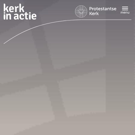
Doorgaan
naar
menu
hoofdinhoud