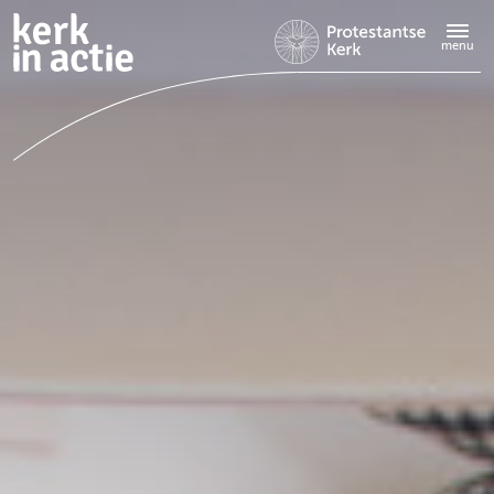
Doorgaan
naar
menu
hoofdinhoud