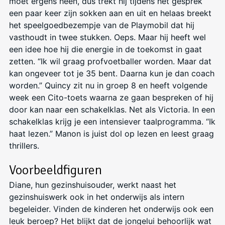
moet ergens heen, dus trekt hij tijdens het gesprek
een paar keer zijn sokken aan en uit en helaas breekt
het speelgoedbezempje van de Playmobil dat hij
vasthoudt in twee stukken. Oeps. Maar hij heeft wel
een idee hoe hij die energie in de toekomst in gaat
zetten. “Ik wil graag profvoetballer worden. Maar dat
kan ongeveer tot je 35 bent. Daarna kun je dan coach
worden.” Quincy zit nu in groep 8 en heeft volgende
week een Cito-toets waarna ze gaan bespreken of hij
door kan naar een schakelklas. Net als Victoria. In een
schakelklas krijg je een intensiever taalprogramma. “Ik
haat lezen.” Manon is juist dol op lezen en leest graag
thrillers.
Voorbeeldfiguren
Diane, hun gezinshuisouder, werkt naast het
gezinshuiswerk ook in het onderwijs als intern
begeleider. Vinden de kinderen het onderwijs ook een
leuk beroep? Het blijkt dat de jongelui behoorlijk wat