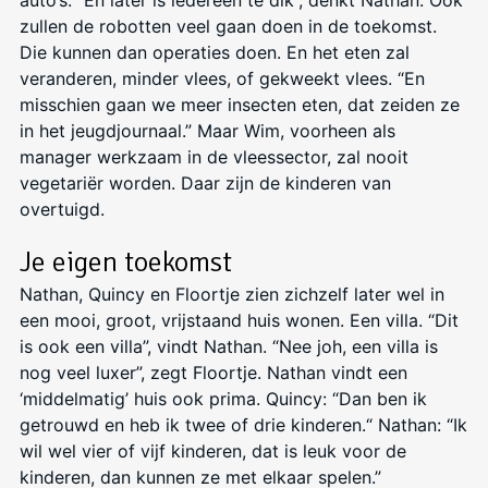
auto’s. “En later is iedereen te dik”, denkt Nathan. Ook
zullen de robotten veel gaan doen in de toekomst.
Die kunnen dan operaties doen. En het eten zal
veranderen, minder vlees, of gekweekt vlees. “En
misschien gaan we meer insecten eten, dat zeiden ze
in het jeugdjournaal.” Maar Wim, voorheen als
manager werkzaam in de vleessector, zal nooit
vegetariër worden. Daar zijn de kinderen van
overtuigd.
Je eigen toekomst
Nathan, Quincy en Floortje zien zichzelf later wel in
een mooi, groot, vrijstaand huis wonen. Een villa. “Dit
is ook een villa”, vindt Nathan. “Nee joh, een villa is
nog veel luxer”, zegt Floortje. Nathan vindt een
‘middelmatig’ huis ook prima. Quincy: “Dan ben ik
getrouwd en heb ik twee of drie kinderen.“
Nathan: “Ik
wil wel vier of vijf kinderen, dat is leuk voor de
kinderen, dan kunnen ze met elkaar spelen.”