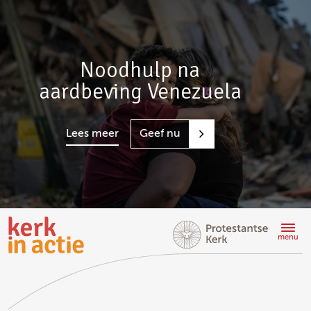
Noodhulp na
aardbeving Venezuela
Lees meer
Geef nu
Doorgaan
naar
menu
hoofdinhoud