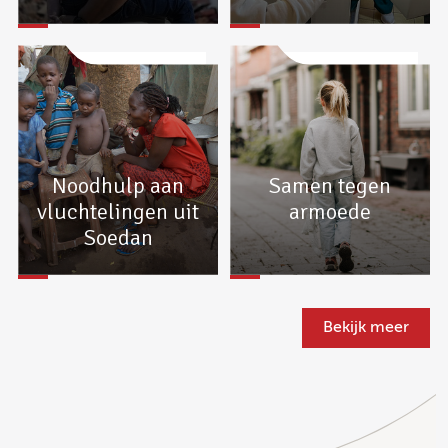
Noodhulp aan
Samen tegen
vluchtelingen uit
armoede
Soedan
Bekijk meer