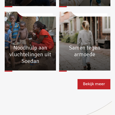
Noodhulp aan
Samen tegen
vluchtelingen uit
armoede
Soedan
Bekijk meer