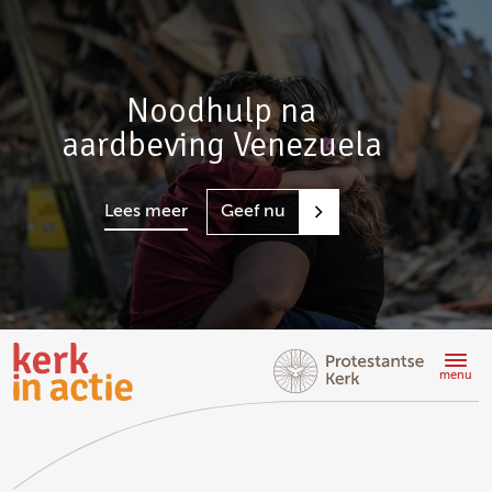
Noodhulp na
aardbeving Venezuela
Lees meer
Geef nu
Doorgaan
naar
menu
hoofdinhoud