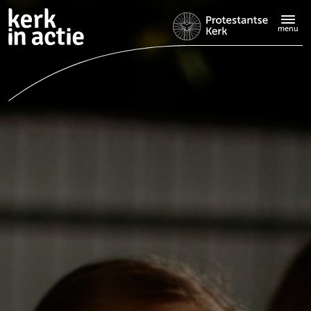
Doorgaan
naar
menu
hoofdinhoud