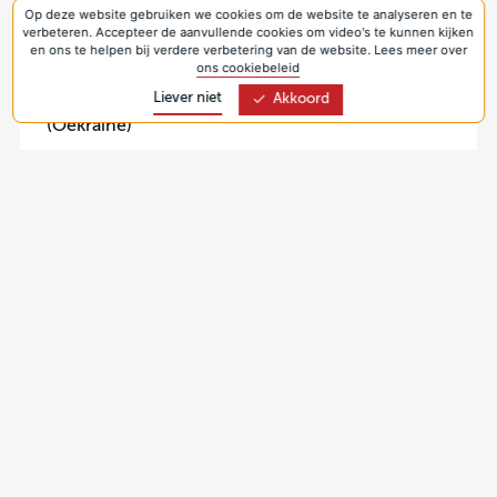
Op deze website gebruiken we cookies om de website te analyseren en te
Collecte Protestantse Kerk 2026 - Jonge
verbeteren. Accepteer de aanvullende cookies om video's te kunnen kijken
generaties (Nederland, seizoenspakketten)
en ons te helpen bij verdere verbetering van de website. Lees meer over
ons cookiebeleid
13 sep 2026
Liever niet
Akkoord
Collecte Kerk in Actie 2026 - Werelddiaconaat
(Oekraïne)
Bezoekadres:
Joseph Haydnlaan 2a
3533 AE Utrecht